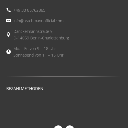
+49 30 85762865

info@brachmannofficial.com

Danckelmannstraße 9,

D-14059 Berlin-Charlottenburg
Mo. – Fr. von 9 – 18 Uhr

Sonnabend von 11 – 15 Uhr
BEZAHLMETHODEN