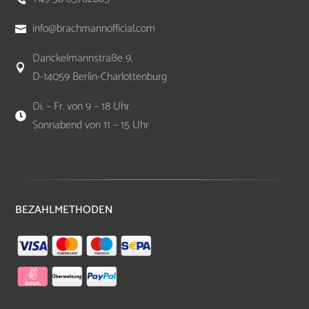
info@brachmannofficial.com

Danckelmannstraße 9,

D-14059 Berlin-Charlottenburg
Di. – Fr. von 9 – 18 Uhr

Sonnabend von 11 – 15 Uhr
BEZAHLMETHODEN