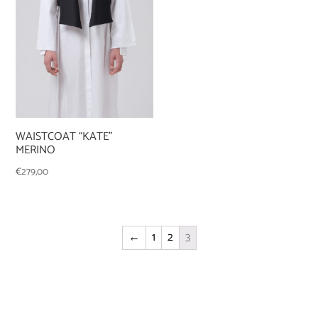
WAISTCOAT “KATE”
MERINO
€
279,00
←
1
2
3