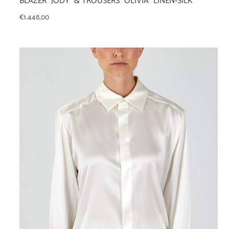
BLAZER “JODY” & TROUSERS “OLIVIA” LINEN-SILK
€
1.448,00