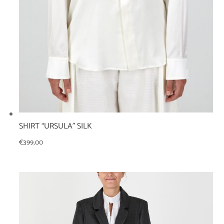
SHIRT “URSULA” SILK
€
399,00