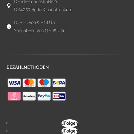
Danckelmannstraße 9,

D-14059 Berlin-Charlottenburg
Di. – Fr. von 9 – 18 Uhr

Sonnabend von 11 – 15 Uhr
BEZAHLMETHODEN
Folgen
Folgen