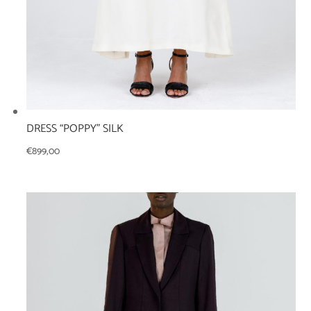
DRESS “POPPY” SILK
€
899,00