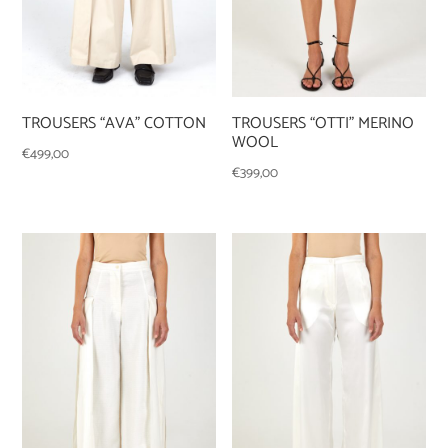
TROUSERS “AVA” COTTON
TROUSERS “OTTI” MERINO
WOOL
€
499,00
€
399,00