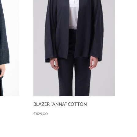
BLAZER “ANNA” COTTON
€
629,00