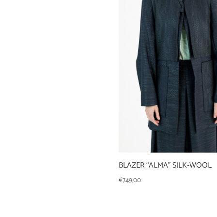
BLAZER “ALMA” SILK-WOOL
€
749,00