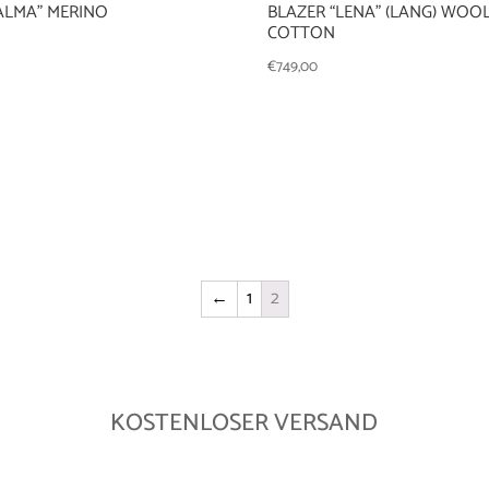
ALMA” MERINO
BLAZER “LENA” (LANG) WOOL
COTTON
€
749,00
←
1
2
KOSTENLOSER VERSAND