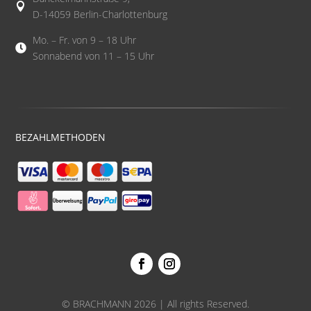

D-14059 Berlin-Charlottenburg
Mo. – Fr. von 9 – 18 Uhr

Sonnabend von 11 – 15 Uhr
BEZAHLMETHODEN
© BRACHMANN 2026 | All rights Reserved.