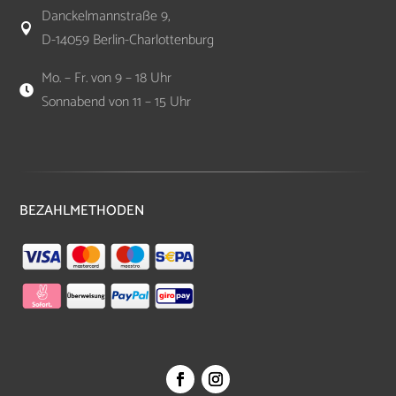
Danckelmannstraße 9,

D-14059 Berlin-Charlottenburg
Mo. – Fr. von 9 – 18 Uhr

Sonnabend von 11 – 15 Uhr
BEZAHLMETHODEN