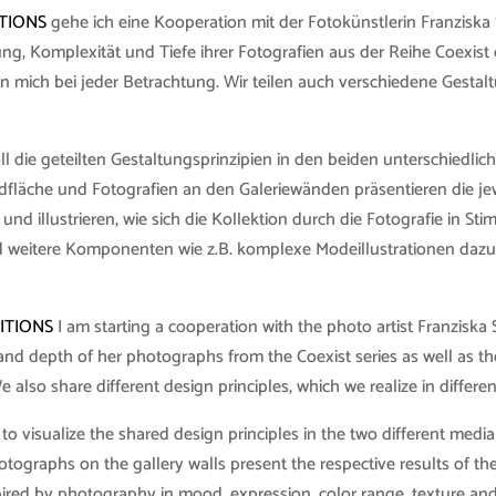
TIONS
gehe ich eine Kooperation mit der Fotokünstlerin Franziska S
ng, Komplexität und Tiefe ihrer Fotografien aus der Reihe Coexis
ren mich bei jeder Betrachtung. Wir teilen auch verschiedene Gestaltu
l die geteilten Gestaltungsprinzipien in den beiden unterschiedl
ndfläche und Fotografien an den Galeriewänden präsentieren die je
und illustrieren, wie sich die Kollektion durch die Fotografie in S
nd weitere Komponenten wie z.B. komplexe Modeillustrationen dazu 
ITIONS
I am starting a cooperation with the photo artist Franziska
d depth of her photographs from the Coexist series as well as the
e also share different design principles, which we realize in differe
 to visualize the shared design principles in the two different med
graphs on the gallery walls present the respective results of the 
nspired by photography in mood, expression, color range, texture a