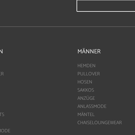
N
MÄNNER
HEMDEN
ER
PULLOVER
HOSEN
SAKKOS
ANZÜGE
ANLASSMODE
TS
MÄNTEL
CHAISELOUNGEWEAR
MODE