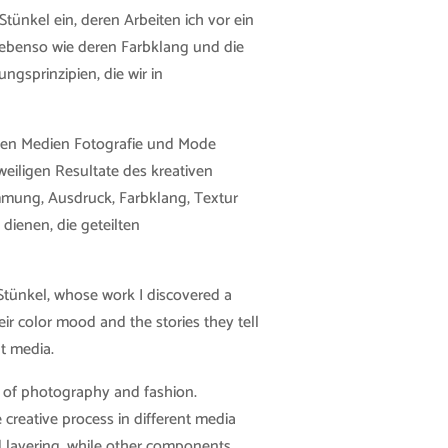
tünkel ein, deren Arbeiten ich vor ein
t ebenso wie deren Farbklang und die
ngsprinzipien, die wir in
ichen Medien Fotografie und Mode
weiligen Resultate des kreativen
timmung, Ausdruck, Farbklang, Textur
dienen, die geteilten
 Stünkel, whose work I discovered a
ir color mood and the stories they tell
nt media.
ia of photography and fashion.
creative process in different media
nd layering, while other components