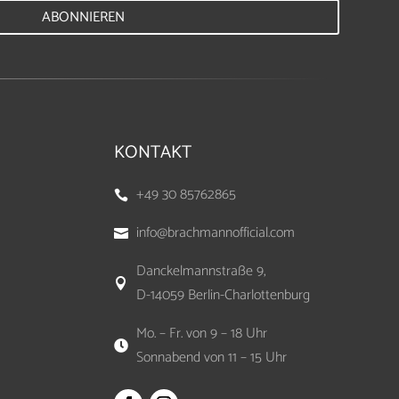
ABONNIEREN
KONTAKT
+49 30 85762865

info@brachmannofficial.com

Danckelmannstraße 9,

D-14059 Berlin-Charlottenburg
Mo. – Fr. von 9 – 18 Uhr

Sonnabend von 11 – 15 Uhr