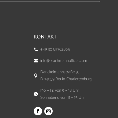
KONTAKT
+49 30 85762865

info@brachmannofficial.com

Danckelmannstraße 9,

D-14059 Berlin-Charlottenburg
Mo. – Fr. von 9 – 18 Uhr

Sonnabend von 11 – 15 Uhr