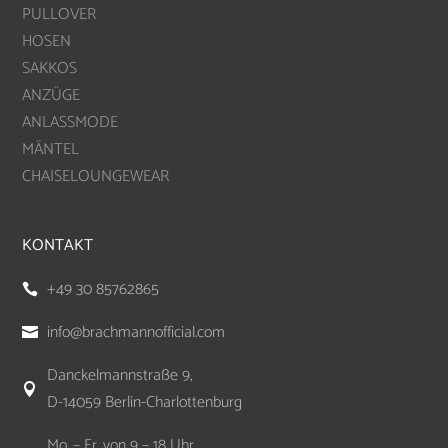
PULLOVER
HOSEN
SAKKOS
ANZÜGE
ANLASSMODE
MÄNTEL
CHAISELOUNGEWEAR
KONTAKT
+49 30 85762865

info@brachmannofficial.com

Danckelmannstraße 9,

D-14059 Berlin-Charlottenburg
Mo. – Fr. von 9 – 18 Uhr