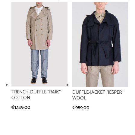
TRENCH-DUFFLE “RAIK”
DUFFLE-JACKET “JESPER”
COTTON
WOOL
€
1.149,00
€
989,00