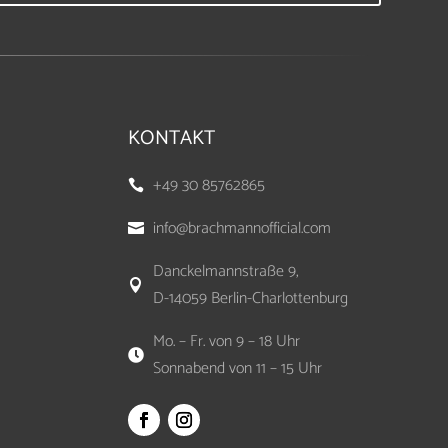
KONTAKT
+49 30 85762865

info@brachmannofficial.com

Danckelmannstraße 9,

D-14059 Berlin-Charlottenburg
Mo. – Fr. von 9 – 18 Uhr

Sonnabend von 11 – 15 Uhr