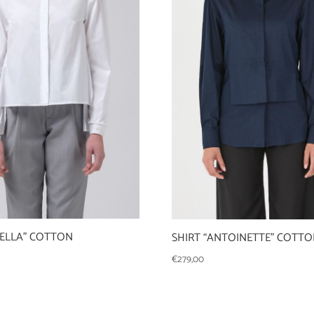
TELLA” COTTON
SHIRT “ANTOINETTE” COTT
€
279,00