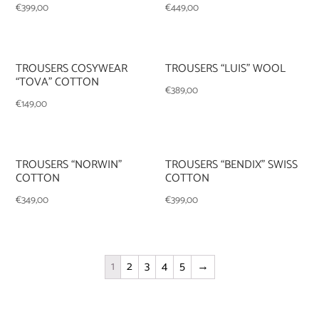
€
399,00
€
449,00
TROUSERS COSYWEAR
TROUSERS “LUIS” WOOL
“TOVA” COTTON
€
389,00
€
149,00
TROUSERS “NORWIN”
TROUSERS “BENDIX” SWISS
COTTON
COTTON
€
349,00
€
399,00
1
2
3
4
5
→