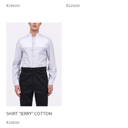
€
299,00
€
229,00
SHIRT “JERRY” COTTON
€
239,00