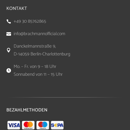
KONTAKT
+49 30 85762865

info@brachmannofficial.com

Danckelmannstraße 9,

D-14059 Berlin-Charlottenburg
Mo. – Fr. von 9 – 18 Uhr

Sonnabend von 11 – 15 Uhr
BEZAHLMETHODEN