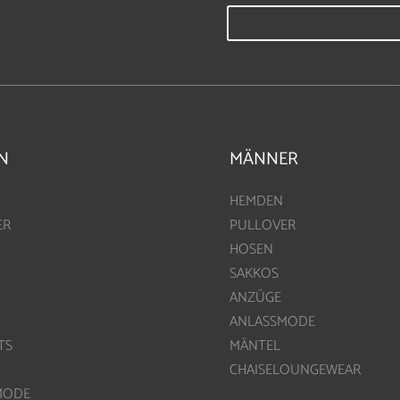
N
MÄNNER
HEMDEN
ER
PULLOVER
HOSEN
SAKKOS
ANZÜGE
ANLASSMODE
TS
MÄNTEL
CHAISELOUNGEWEAR
MODE