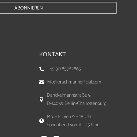
ABONNIEREN
KONTAKT
+49 30 85762865

info@brachmannofficial.com

Danckelmannstraße 9,

D-14059 Berlin-Charlottenburg
Mo. – Fr. von 9 – 18 Uhr

Sonnabend von 11 – 15 Uhr