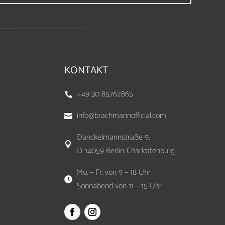
KONTAKT
+49 30 85762865

info@brachmannofficial.com

Danckelmannstraße 9,

D-14059 Berlin-Charlottenburg
Mo. – Fr. von 9 – 18 Uhr

Sonnabend von 11 – 15 Uhr