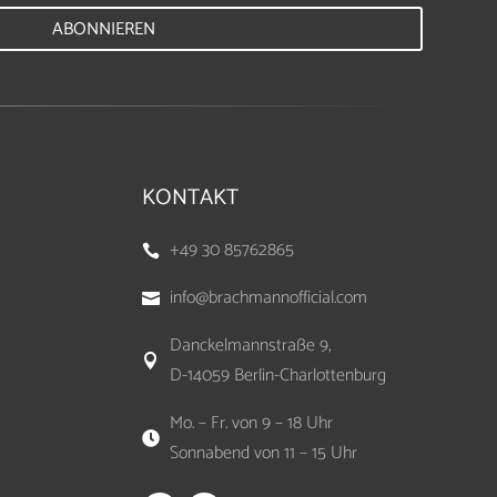
ABONNIEREN
KONTAKT
+49 30 85762865

info@brachmannofficial.com

Danckelmannstraße 9,

D-14059 Berlin-Charlottenburg
Mo. – Fr. von 9 – 18 Uhr

Sonnabend von 11 – 15 Uhr