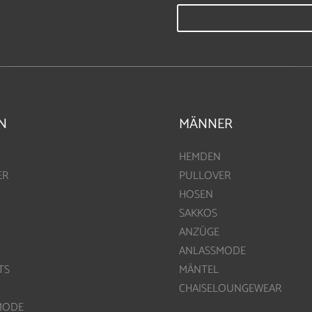
N
MÄNNER
HEMDEN
ER
PULLOVER
HOSEN
SAKKOS
ANZÜGE
ANLASSMODE
TS
MÄNTEL
CHAISELOUNGEWEAR
MODE