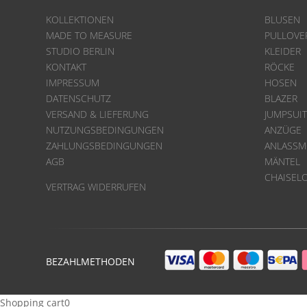
KOLLEKTIONEN
BLUSEN
MADE TO MEASURE
PULLOVE
STUDIO BERLIN
KLEIDER
KONTAKT
RÖCKE
IMPRESSUM
HOSEN
DATENSCHUTZ
BLAZER
VERSAND & LIEFERUNG
JUMPSUI
NUTZUNGSBEDINGUNGEN
ANZÜGE
ZAHLUNGSBEDINGUNGEN
ANLASS
AGB
MÄNTEL
CHAISEL
VERTRAG WIDERRUFEN
BEZAHLMETHODEN
Shopping cart
0