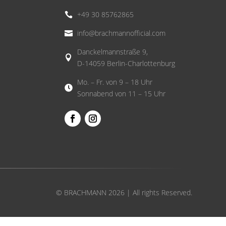
+49 30 85762865

info@brachmannofficial.com

Danckelmannstraße 9,

D-14059 Berlin-Charlottenburg
Mo. – Fr. von 9 – 18 Uhr

Sonnabend von 11 – 15 Uhr
© BRACHMANN 2026 | All rights Reserved.