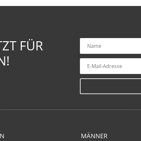
TZT FÜR
N!
EN
MÄNNER