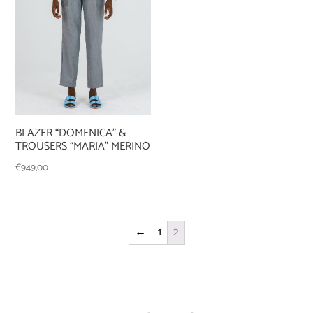
BLAZER “DOMENICA” &
TROUSERS “MARIA” MERINO
€
949,00
←
1
2