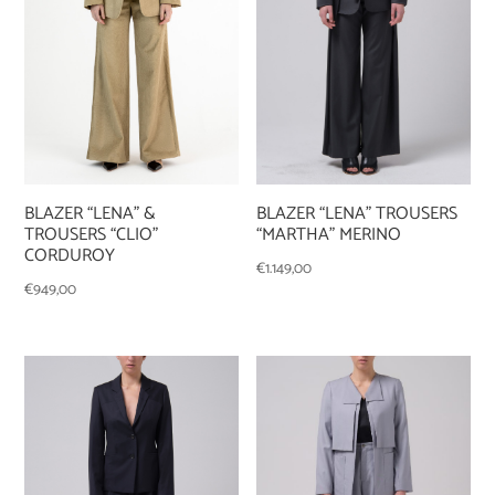
BLAZER “LENA” &
BLAZER “LENA” TROUSERS
TROUSERS “CLIO”
“MARTHA” MERINO
CORDUROY
€
1.149,00
€
949,00