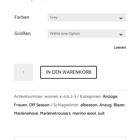
Farben
Größen
Leeren
Blazer
IN DEN WARENKORB
"Alma"
&
Trousers
Artikelnummer:
women 4-6 & 2-3
Kategorien:
Anzüge
,
"Martha"
Frauen
,
Off Season
Schlagwörter:
allseason
,
Anzug
,
Blazer
,
Merino
Marlenehose
,
Marlenetrousers
,
merino wool
,
suit
Menge