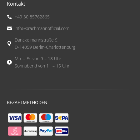
Kontakt
+49 30 85762865

info@brachmannofficial.com

Danckelmannstraße 9,

D-14059 Berlin-Charlottenburg
Mo. – Fr. von 9 – 18 Uhr

Sonnabend von 11 – 15 Uhr
BEZAHLMETHODEN