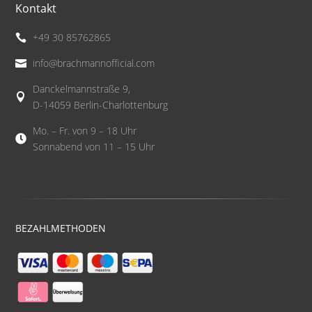
Kontakt
+49 30 85762865

info@brachmannofficial.com

Danckelmannstraße 9,

D-14059 Berlin-Charlottenburg
Mo. – Fr. von 9 – 18 Uhr

Sonnabend von 11 – 15 Uhr
BEZAHLMETHODEN