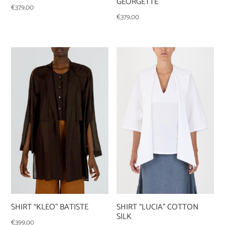
GEORGETTE
€
379,00
€
379,00
SHIRT “KLEO” BATISTE
SHIRT “LUCIA” COTTON
SILK
€
399,00