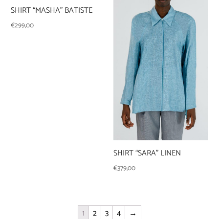
SHIRT “MASHA” BATISTE
€
299,00
SHIRT “SARA” LINEN
€
379,00
1
2
3
4
→