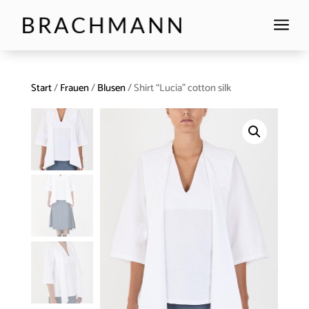
a
Start
/
Frauen
/
Blusen
/ Shirt “Lucia” cotton silk