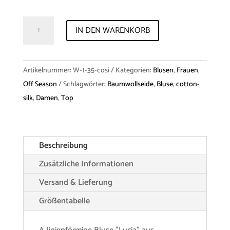
Shirt
IN DEN WARENKORB
"Lucia"
cotton
silk
Artikelnummer:
W-1-35-cosi
Kategorien:
Blusen
,
Frauen
,
Menge
Off Season
Schlagwörter:
Baumwollseide
,
Bluse
,
cotton-
silk
,
Damen
,
Top
Beschreibung
Zusätzliche Informationen
Versand & Lieferung
Größentabelle