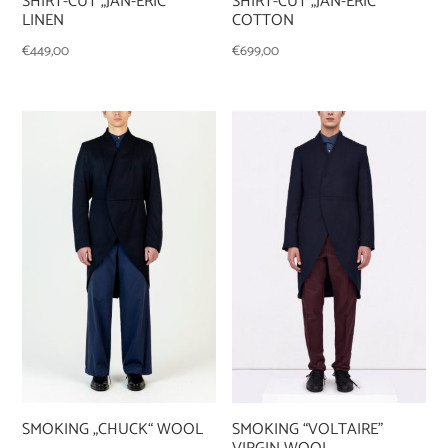
SHIRT-CUT „JAN-ERIC“
SHIRT-CUT „JAN-ERIC“
COTTON
LINEN
€
699,00
€
449,00
SMOKING „CHUCK“ WOOL
SMOKING “VOLTAIRE”