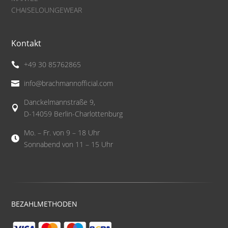
CHAISELOUNGEWEAR
Kontakt
+49 30 85762865

info@brachmannofficial.com

Danckelmannstraße 9,

D-14059 Berlin-Charlottenburg
Mo. – Fr. von 9 – 18 Uhr

Sonnabend von 11 – 15 Uhr
BEZAHLMETHODEN