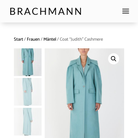
a
Start
/
Frauen
/
Mäntel
/ Coat “Judith” Cashmere