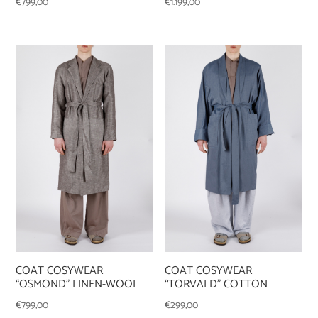
€
799,00
€
1.199,00
COAT COSYWEAR
COAT COSYWEAR
“OSMOND” LINEN-WOOL
“TORVALD” COTTON
€
799,00
€
299,00