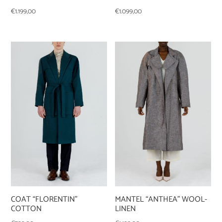
€
1.099,00
€
1.199,00
COAT “FLORENTIN”
MANTEL “ANTHEA” WOOL-
COTTON
LINEN