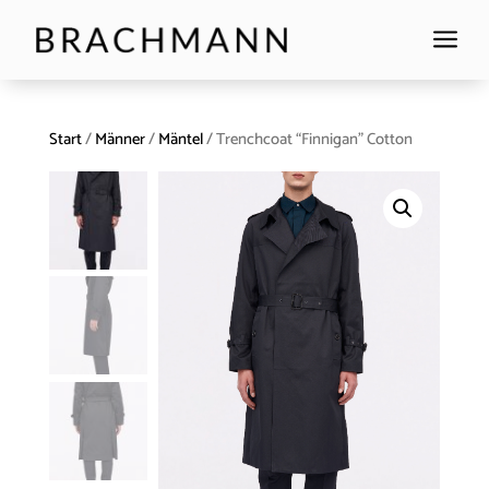
a
Start
/
Männer
/
Mäntel
/ Trenchcoat “Finnigan” Cotton