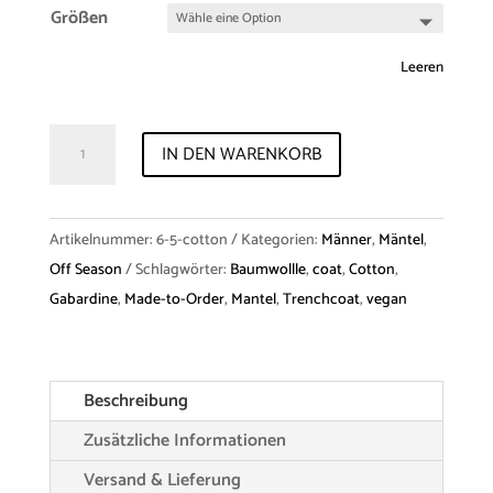
Größen
Leeren
Trenchcoat
IN DEN WARENKORB
"Finnigan"
Cotton
Menge
Artikelnummer:
6-5-cotton
Kategorien:
Männer
,
Mäntel
,
Off Season
Schlagwörter:
Baumwollle
,
coat
,
Cotton
,
Gabardine
,
Made-to-Order
,
Mantel
,
Trenchcoat
,
vegan
Beschreibung
Zusätzliche Informationen
Versand & Lieferung