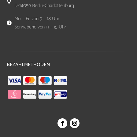

D-14059 Berlin-Charlottenburg
Mo. – Fr. von 9 – 18 Uhr

Sonnabend von 11 – 15 Uhr
BEZAHLMETHODEN