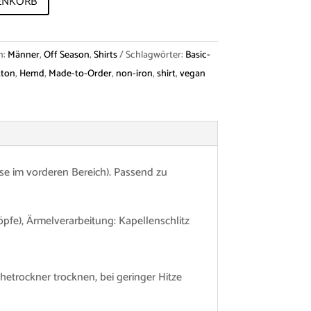
ENKORB
n:
Männer
,
Off Season
,
Shirts
Schlagwörter:
Basic-
tton
,
Hemd
,
Made-to-Order
,
non-iron
,
shirt
,
vegan
se im vorderen Bereich). Passend zu
fe), Ärmelverarbeitung: Kapellenschlitz
etrockner trocknen, bei geringer Hitze