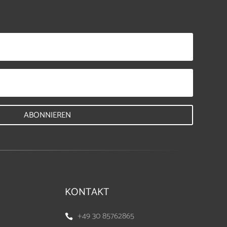
ABONNIEREN
KONTAKT
+49 30 85762865
