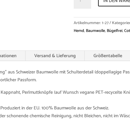
IN DEN WAR
"Henning"
Cotton
Menge
Artikelnummer:
1-27
Kategorie
Hemd
,
Baumwolle
,
Bügelfrei
,
Co
mationen
Versand & Lieferung
Größentabelle
g” aus Schweizer Baumwolle mit Schulterdetail (doppellagige Pas
ortlicher Passform.
Kappnaht, Perlmuttknöpfe (auf Wunsch vegane PET-recycelte Knöp
. Produziert in der EU. 100% Baumwolle aus der Schweiz.
er schonende chemische Reinigung, nicht Bleichen, nicht im Wäsch