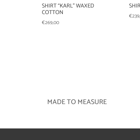
SHIRT “KARL” WAXED
SHI
COTTON
€
239
€
269,00
MADE TO MEASURE