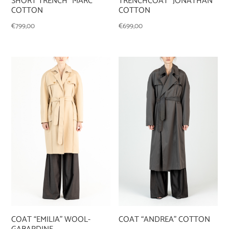
TRENCHCOAT “JONATHAN”
SHORT TRENCH “MARC”
COTTON
COTTON
€
699,00
€
799,00
COAT “EMILIA” WOOL-
COAT “ANDREA” COTTON