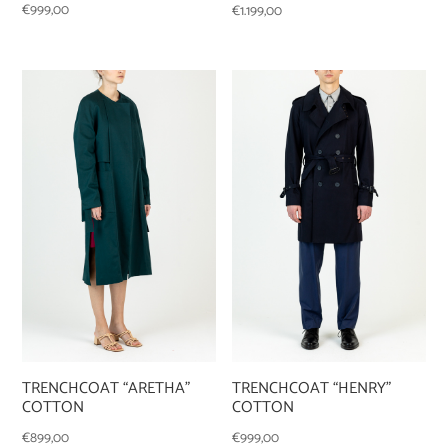
€
999,00
€
1.199,00
TRENCHCOAT “ARETHA”
TRENCHCOAT “HENRY”
COTTON
COTTON
€
899,00
€
999,00