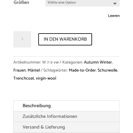
Größen
Leeren
Coat
IN DEN WARENKORB
"Andrea"
Virgin
Wool
Artikelnummer:
W 7-3-vw
Kategorien:
Autumn Winter
,
Menge
Frauen
,
Mäntel
Schlagwörter:
Made-to-Order
,
Schurwolle
,
Trenchcoat
,
virgin-wool
Beschreibung
Zusätzliche Informationen
Versand & Lieferung