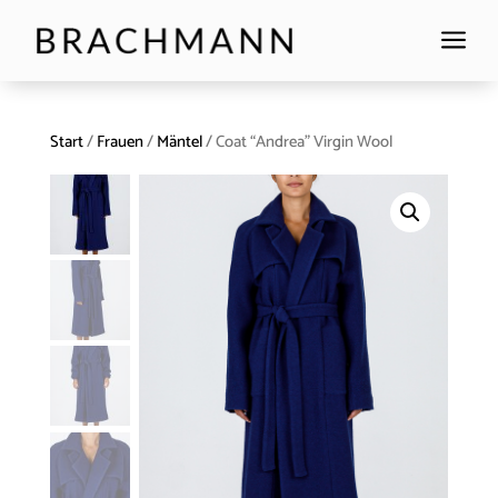
a
Start
/
Frauen
/
Mäntel
/ Coat “Andrea” Virgin Wool