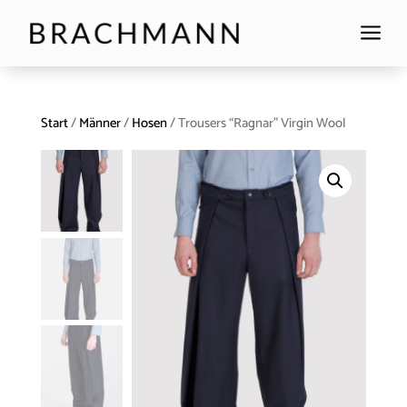
a
Start
/
Männer
/
Hosen
/ Trousers “Ragnar” Virgin Wool