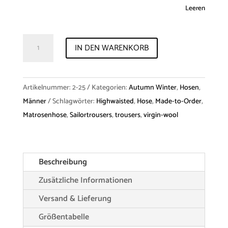
Leeren
Trousers
IN DEN WARENKORB
"Ragnar"
Virgin
Wool
Artikelnummer:
2-25
Kategorien:
Autumn Winter
,
Hosen
,
Menge
Männer
Schlagwörter:
Highwaisted
,
Hose
,
Made-to-Order
,
Matrosenhose
,
Sailortrousers
,
trousers
,
virgin-wool
Beschreibung
Zusätzliche Informationen
Versand & Lieferung
Größentabelle