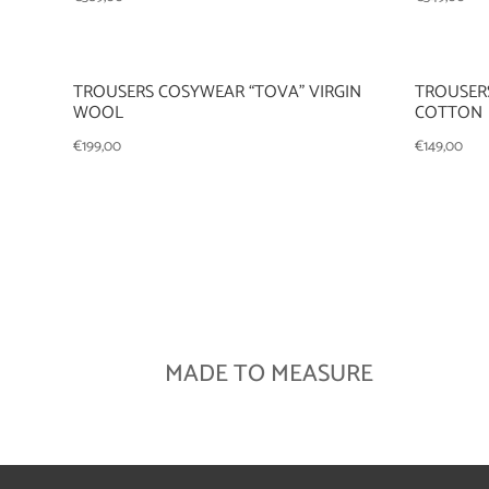
TROUSERS COSYWEAR “TOVA” VIRGIN
TROUSER
WOOL
COTTON
€
199,00
€
149,00
MADE TO MEASURE