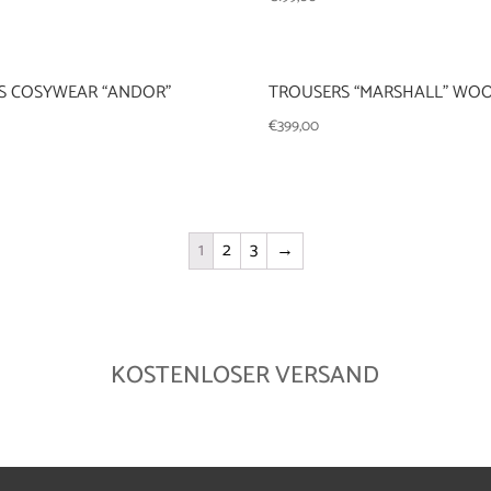
S COSYWEAR “ANDOR”
TROUSERS “MARSHALL” WO
€
399,00
1
2
3
→
KOSTENLOSER VERSAND