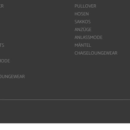
ER
PULLOVER
HOSEN
SAKKOS
ANZÜGE
ANLASSMODE
TS
MÄNTEL
CHAISELOUNGEWEAR
MODE
LOUNGEWEAR