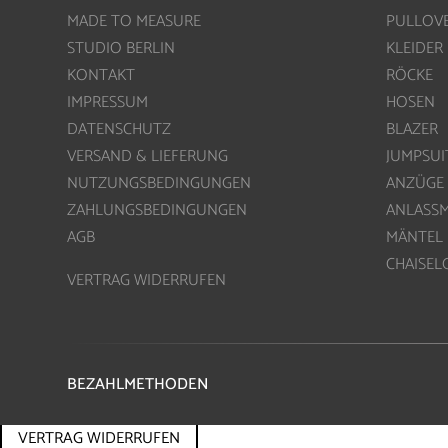
MADE TO MEASURE
PULLOV
STUDIO BERLIN
KLEIDER
KONTAKT
RÖCKE
IMPRESSUM
HOSEN
DATENSCHUTZ
BLAZER
VERSAND & LIEFERUNG
JUMPSUI
NUTZUNGSBEDINGUNGEN
ANZÜGE
ZAHLUNGSBEDINGUNGEN
ANLASS
AGB
MÄNTEL
CHAISE
VERTRAG WIDERRUFEN
BEZAHLMETHODEN
VERTRAG WIDERRUFEN