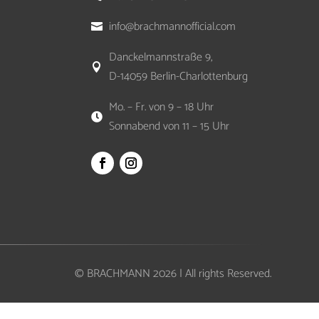
info@brachmannofficial.com

Danckelmannstraße 9,

D-14059 Berlin-Charlottenburg
Mo. – Fr. von 9 – 18 Uhr

Sonnabend von 11 – 15 Uhr
© BRACHMANN 2026 | All rights Reserved.