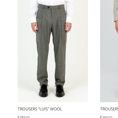
TROUSER
TROUSERS “LUIS” WOOL
€
349,00
€
389,00