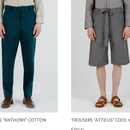
S “ANTHONY” COTTON
TROUSERS “ATTICUS” COOL
€
199,00