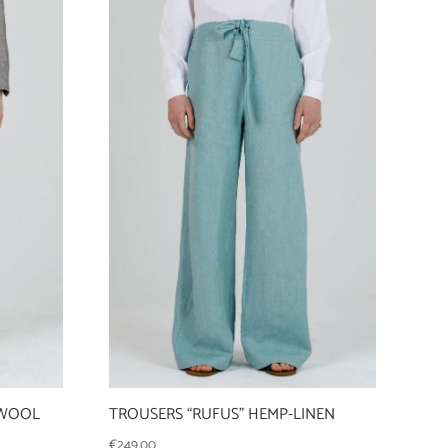
 WOOL
TROUSERS “RUFUS” HEMP-LINEN
€
249,00