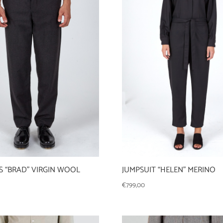
 “BRAD” VIRGIN WOOL
JUMPSUIT “HELEN” MERINO
€
799,00