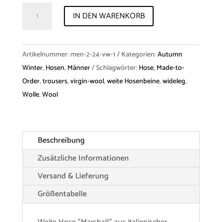
Trousers
IN DEN WARENKORB
"Marshall"
Virgin
Wool
Artikelnummer:
men-2-24-vw-1
Kategorien:
Autumn
Menge
Winter
,
Hosen
,
Männer
Schlagwörter:
Hose
,
Made-to-
Order
,
trousers
,
virgin-wool
,
weite Hosenbeine
,
wideleg
,
Wolle
,
Wool
Beschreibung
Zusätzliche Informationen
Versand & Lieferung
Größentabelle