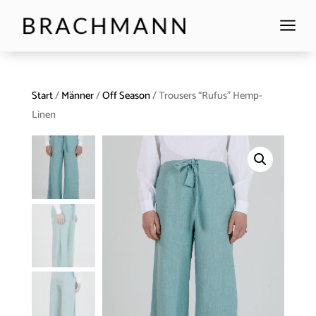
a
Start
/
Männer
/
Off Season
/ Trousers “Rufus” Hemp-
Linen