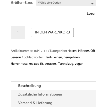
Größen-Sizes
Leeren
Trousers
IN DEN WARENKORB
"Rufus"
Hemp-
Linen
Artikelnummer:
10M-2-1-1
Kategorien:
Hosen
,
Männer
,
Off
Menge
Season
Schlagwörter:
Hanf-Leinen
,
hemp-linen
,
Herrenhose
,
realxed fit
,
trousers
,
Tunnelzug
,
vegan
Beschreibung
Zusätzliche Informationen
Versand & Lieferung