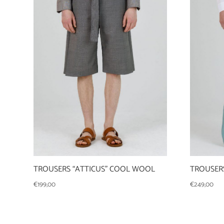
TROUSERS “ATTICUS” COOL WOOL
TROUSERS
€
199,00
€
249,00