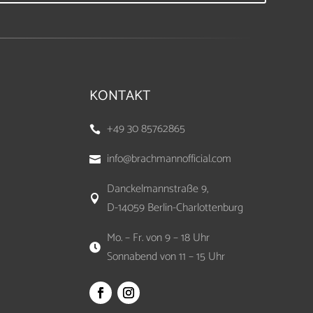
KONTAKT
+49 30 85762865

info@brachmannofficial.com

Danckelmannstraße 9,

D-14059 Berlin-Charlottenburg
Mo. – Fr. von 9 – 18 Uhr

Sonnabend von 11 – 15 Uhr