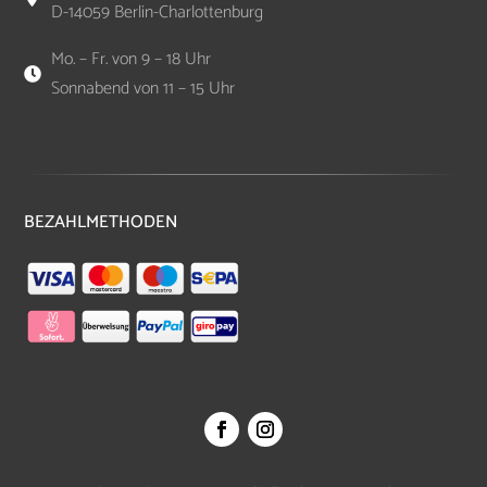
D-14059 Berlin-Charlottenburg
Mo. – Fr. von 9 – 18 Uhr

Sonnabend von 11 – 15 Uhr
BEZAHLMETHODEN