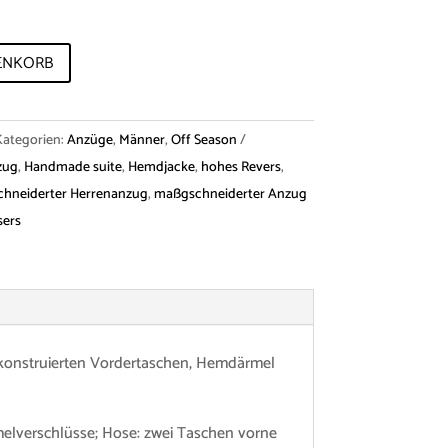
ENKORB
Kategorien:
Anzüge
,
Männer
,
Off Season
zug
,
Handmade suite
,
Hemdjacke
,
hohes Revers
,
hneiderter Herrenanzug
,
maßgschneiderter Anzug
sers
konstruierten Vordertaschen, Hemdärmel
melverschlüsse; Hose: zwei Taschen vorne