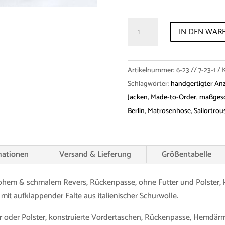
Shirt-
IN DEN WAR
Jacket
"Karl-
Otto"
Artikelnummer:
6-23 // 7-23-1
&
Schlagwörter:
handgertigter An
trousers
Jacken
,
Made-to-Order
,
maßgesc
"Norwin"
Berlin
,
Matrosenhose
,
Sailortrou
virgin
wool
Menge
mationen
Versand & Lieferung
Größentabelle
ohem & schmalem Revers, Rückenpasse, ohne Futter und Polster, 
it aufklappender Falte aus italienischer Schurwolle.
r oder Polster, konstruierte Vordertaschen, Rückenpasse, Hemdär