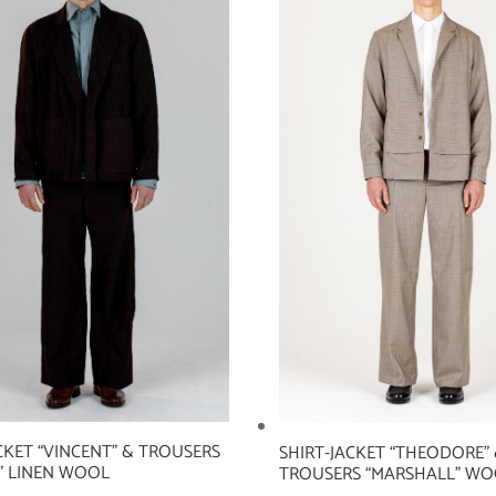
CKET “VINCENT” & TROUSERS
SHIRT-JACKET “THEODORE”
” LINEN WOOL
TROUSERS “MARSHALL” W