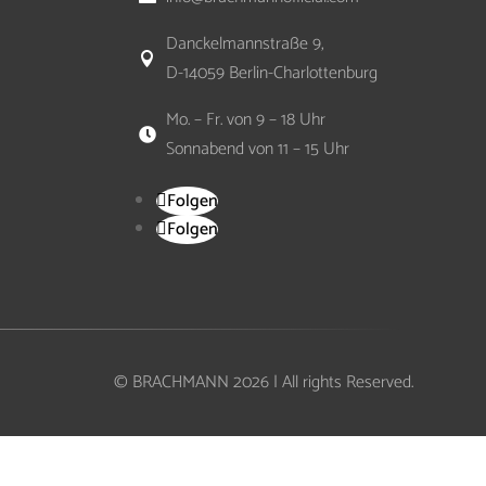
Danckelmannstraße 9,

D-14059 Berlin-Charlottenburg
Mo. – Fr. von 9 – 18 Uhr

Sonnabend von 11 – 15 Uhr
Folgen
Folgen
© BRACHMANN 2026 | All rights Reserved.