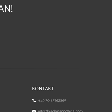
AN!
KONTAKT
+49 30 85762865

info@brachmannofficial.com
