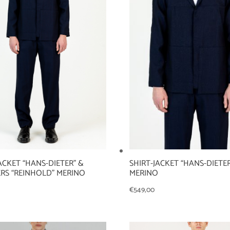
SHIRT-JACKET “HANS-DIETE
ACKET “HANS-DIETER” &
MERINO
RS “REINHOLD” MERINO
€
549,00