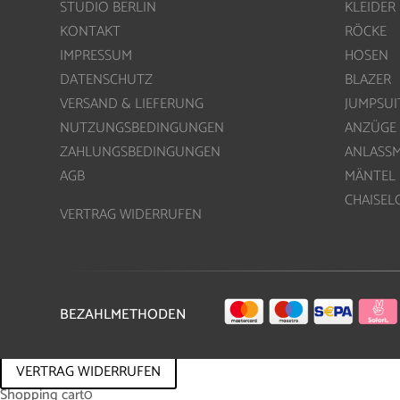
STUDIO BERLIN
KLEIDER
KONTAKT
RÖCKE
IMPRESSUM
HOSEN
DATENSCHUTZ
BLAZER
VERSAND & LIEFERUNG
JUMPSUI
NUTZUNGSBEDINGUNGEN
ANZÜGE
ZAHLUNGSBEDINGUNGEN
ANLASS
AGB
MÄNTEL
CHAISE
VERTRAG WIDERRUFEN
BEZAHLMETHODEN
VERTRAG WIDERRUFEN
Shopping cart
0