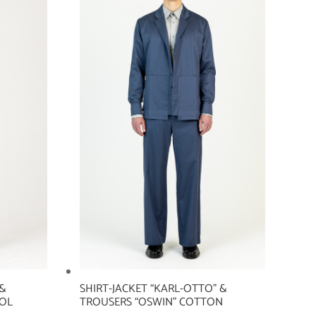
 &
SHIRT-JACKET “KARL-OTTO” &
OOL
TROUSERS “OSWIN” COTTON