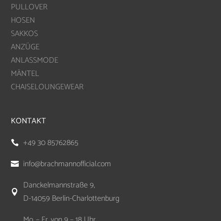
PULLOVER
HOSEN
SAKKOS
ANZÜGE
ANLASSMODE
MÄNTEL
CHAISELOUNGEWEAR
KONTAKT
+49 30 85762865

info@brachmannofficial.com

Danckelmannstraße 9,

D-14059 Berlin-Charlottenburg
Mo. – Fr. von 9 – 18 Uhr