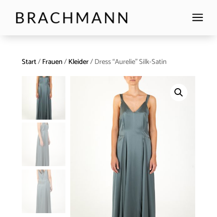
a
Start
/
Frauen
/
Kleider
/ Dress “Aurelie” Silk-Satin