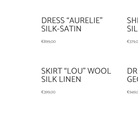
DRESS “AURELIE”
SH
SILK-SATIN
SI
€
899,00
€
379,
SKIRT “LOU” WOOL
DR
SILK LINEN
GE
€
399,00
€
949,