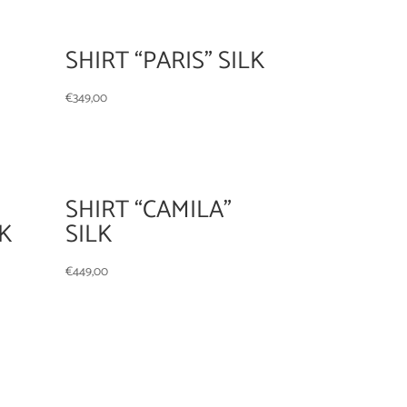
SHIRT “PARIS” SILK
€
349,00
SHIRT “CAMILA”
K
SILK
€
449,00