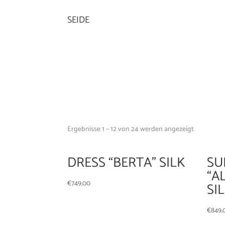
SEIDE
Ergebnisse 1 – 12 von 24 werden angezeigt
DRESS “BERTA” SILK
SU
“A
€
749,00
SI
€
849,