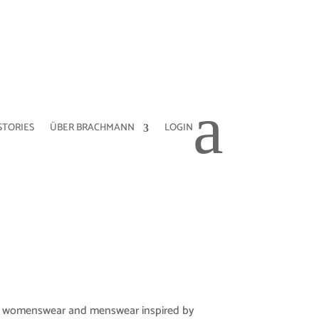
a
STORIES
ÜBER BRACHMANN
LOGIN
t womenswear and menswear inspired by