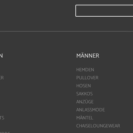
N
MÄNNER
HEMDEN
ER
PULLOVER
HOSEN
SAKKOS
ANZÜGE
ANLASSMODE
TS
MÄNTEL
CHAISELOUNGEWEAR