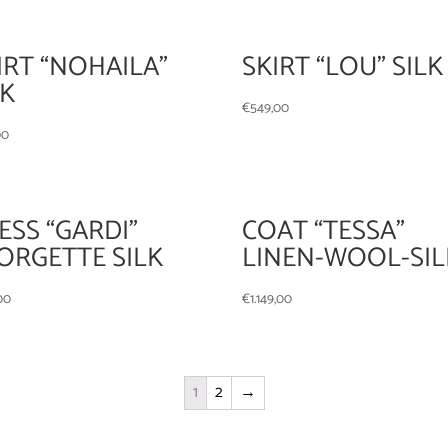
IRT “NOHAILA”
SKIRT “LOU” SILK
LK
€
549,00
00
ESS “GARDI”
COAT “TESSA”
ORGETTE SILK
LINEN-WOOL-SIL
00
€
1.149,00
1
2
→