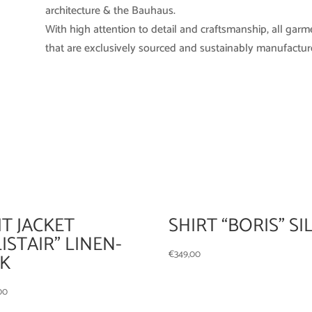
architecture & the Bauhaus.
With high attention to detail and craftsmanship, all garm
that are exclusively sourced and sustainably manufacture
IT JACKET
SHIRT “BORIS” SI
LISTAIR” LINEN-
€
349,00
LK
00