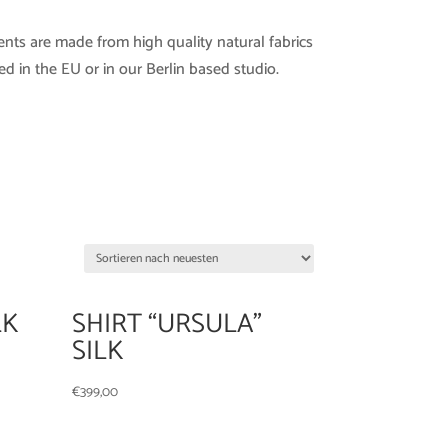
ents are made from high quality natural fabrics
d in the EU or in our Berlin based studio.
LK
SHIRT “URSULA”
SILK
€
399,00