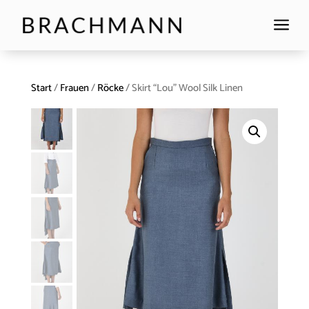
a
Start
/
Frauen
/
Röcke
/ Skirt “Lou” Wool Silk Linen