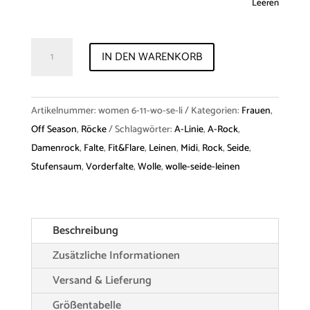
Leeren
Skirt
IN DEN WARENKORB
"Lou"
Wool
Silk
Artikelnummer:
women 6-11-wo-se-li
Kategorien:
Frauen
,
Linen
Off Season
,
Röcke
Schlagwörter:
A-Linie
,
A-Rock
,
Menge
Damenrock
,
Falte
,
Fit&Flare
,
Leinen
,
Midi
,
Rock
,
Seide
,
Stufensaum
,
Vorderfalte
,
Wolle
,
wolle-seide-leinen
Beschreibung
Zusätzliche Informationen
Versand & Lieferung
Größentabelle