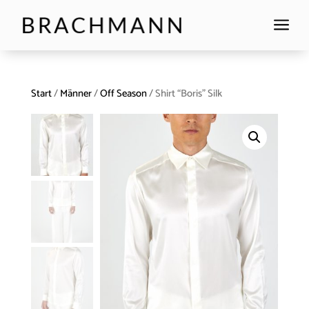
a
Start
/
Männer
/
Off Season
/ Shirt “Boris” Silk