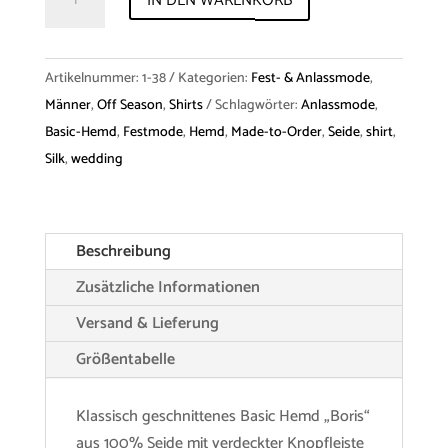
IN DEN WARENKORB
"Boris"
Silk
Menge
Artikelnummer:
1-38
Kategorien:
Fest- & Anlassmode
,
Männer
,
Off Season
,
Shirts
Schlagwörter:
Anlassmode
,
Basic-Hemd
,
Festmode
,
Hemd
,
Made-to-Order
,
Seide
,
shirt
,
Silk
,
wedding
Beschreibung
Zusätzliche Informationen
Versand & Lieferung
Größentabelle
Klassisch geschnittenes Basic Hemd „Boris“
aus 100% Seide mit verdeckter Knopfleiste