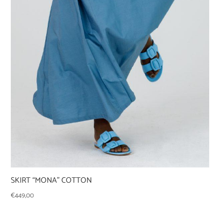
SKIRT “MONA” COTTON
€
449,00