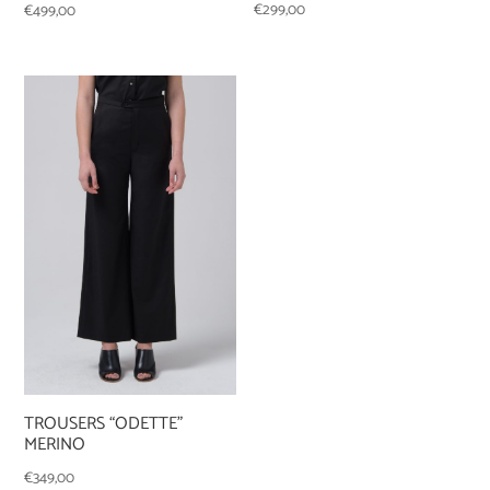
€
299,00
€
499,00
TROUSERS “ODETTE”
MERINO
€
349,00