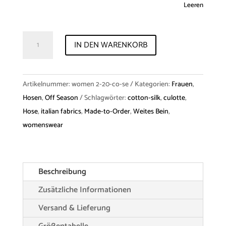
Leeren
Trousers
IN DEN WARENKORB
"Gunta"
Cotton
Silk
Artikelnummer:
women 2-20-co-se
Kategorien:
Frauen
,
Blend
Hosen
,
Off Season
Schlagwörter:
cotton-silk
,
culotte
,
Menge
Hose
,
italian fabrics
,
Made-to-Order
,
Weites Bein
,
womenswear
Beschreibung
Zusätzliche Informationen
Versand & Lieferung