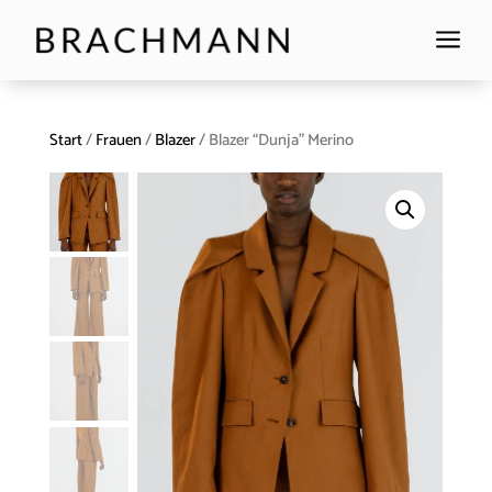
a
Start
/
Frauen
/
Blazer
/ Blazer “Dunja” Merino